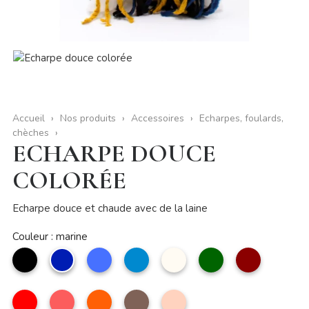
Accueil
Nos produits
Accessoires
Echarpes, foulards,
chèches
ECHARPE DOUCE
COLORÉE
Echarpe douce et chaude avec de la laine
Couleur : marine
noir
marine
Bleu
bleu
Beige
Vert
Rouge
jean
foncé
foncé
Rouge
Nacarat
Orange
taupe
nude