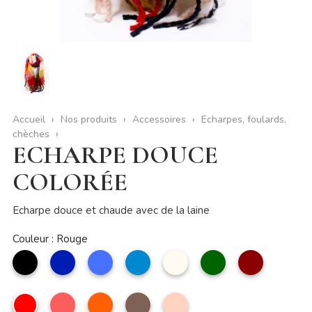
Accueil
Nos produits
Accessoires
Echarpes, foulards,
chèches
ECHARPE DOUCE
COLORÉE
Echarpe douce et chaude avec de la laine
Couleur : Rouge
noir
marine
Bleu
bleu
Beige
Vert
Rouge
jean
foncé
foncé
Rouge
Nacarat
Orange
taupe
nude