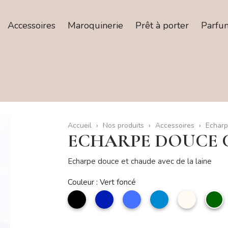
Accessoires
Maroquinerie
Prêt à porter
Parfu
Accueil
Nos produits
Accessoires
Echarp
ECHARPE DOUCE 
Echarpe douce et chaude avec de la laine
Couleur : Vert foncé
noir
marine
Bleu
bleu
Beige
V
jean
f