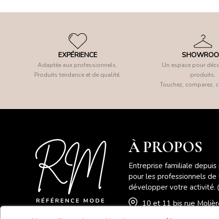
EXPÉRIENCE
SHOWRO
Adaptée aux professionnels.
Un espace pour déco
Produits tendance et de qualité.
produits.
Touchez, comparez, c
À PROPOS
Entreprise familiale depuis
pour les professionnels de
développer votre activité.
10 et 11 bis rue Moli