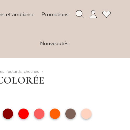
ms et ambiance
Promotions
Nouveautés
es, foulards, chèches
COLORÉE
ert
Rouge
Rouge
Nacarat
Orange
taupe
nude
oncé
foncé