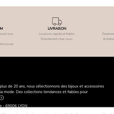
OM
LIVRAISON
uvrir nos
Livraison rapide et fiable.
Paiement
Directement chez vous.
Achetez
hoisissez.
 plus de 20 ans, nous sélectionnons des bijoux et accessoires
 la mode. Des collections tendances et fiables pour
ère - 69006 LYON