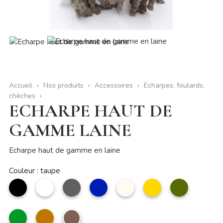
Accueil
Nos produits
Accessoires
Echarpes, foulards,
chèches
ECHARPE HAUT DE
GAMME LAINE
Echarpe haut de gamme en laine
Couleur : taupe
noir
Blanc
Gris
marine
Beige
Moutarde
kaki
vert
camel
taupe