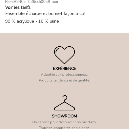
RÉFÉRENCE :
036ech0059-noir
Voir les tarifs
Ensemble écharpe et bonnet façon tricot
90 % acrylique - 10 % laine
EXPÉRIENCE
Adaptée aux professionnels.
Produits tendance et de qualité.
SHOWROOM
Un espace pour découvrir nos produits.
Touchez, comparez, choisissez.