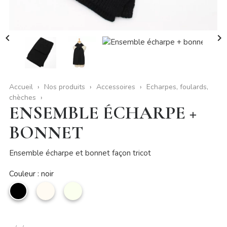


Accueil
Nos produits
Accessoires
Echarpes, foulards,
chèches
ENSEMBLE ÉCHARPE +
BONNET
Ensemble écharpe et bonnet façon tricot
Couleur : noir
noir
Beige
écru