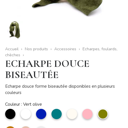
Accueil
Nos produits
Accessoires
Echarpes, foulards,
chèches
ECHARPE DOUCE
BISEAUTÉE
Echarpe douce forme biseautée disponibles en plusieurs
couleurs
Couleur : Vert olive
noir
Blanc
marine
pétrole
Beige
Rose
Vert
clair
olive