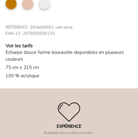
camel
Taupe
GRIS
clair
CLAIR
RÉFÉRENCE :
043ech0001-vert olive
EAN-13 :
2470000000115
Voir les tarifs
Echarpe douce forme biseautée disponibles en plusieurs
couleurs
75 cm x 215 cm
100 % acrylique
EXPÉRIENCE
Adaptée aux professionnels.