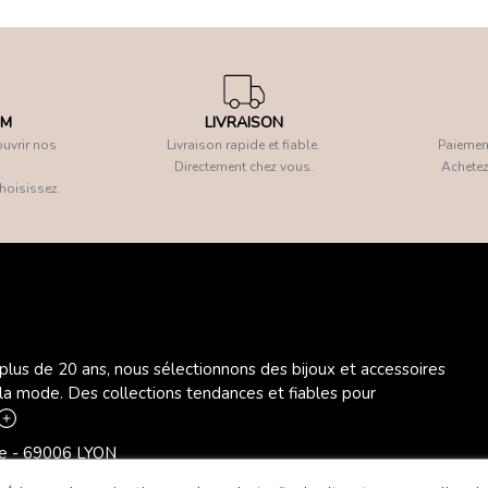
OM
LIVRAISON
uvrir nos
Livraison rapide et fiable.
Paiement
Directement chez vous.
Achetez
hoisissez.
 plus de 20 ans, nous sélectionnons des bijoux et accessoires
 la mode. Des collections tendances et fiables pour
ère - 69006 LYON