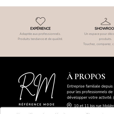
EXPÉRIENCE
SHOWRO
Adaptée aux professionnels.
Un espace pour déco
Produits tendance et de qualité.
produits.
Touchez, comparez, c
À PROPOS
Entreprise familiale depuis
pour les professionnels de
développer votre activité.
10 et 11 bis rue Moli