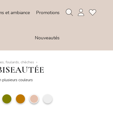
ms et ambiance
Promotions
Nouveautés
es, foulards, chèches
BISEAUTÉE
 plusieurs couleurs
ose
Vert
camel
Taupe
GRIS
air
olive
clair
CLAIR