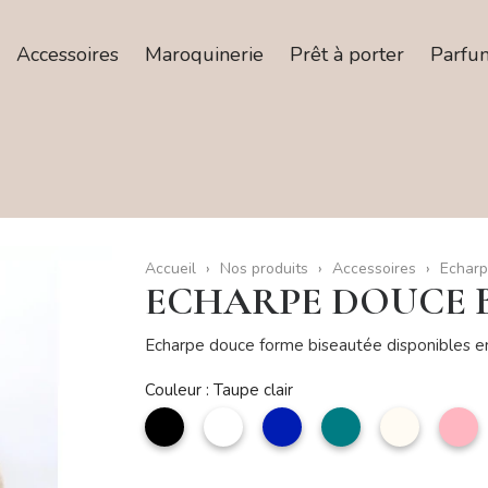
Accessoires
Maroquinerie
Prêt à porter
Parfu
Accueil
Nos produits
Accessoires
Echarp
ECHARPE DOUCE 
Echarpe douce forme biseautée disponibles en
Couleur : Taupe clair
noir
Blanc
marine
pétrole
Beige
R
cl