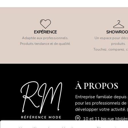
EXPÉRIENCE
SHOWRO
Adaptée aux professionnels.
Un espace pour déco
Produits tendance et de qualité.
produits.
Touchez, comparez, c
À PROPOS
Entreprise familiale depuis
pour les professionnels de
développer votre activité.
10 et 11 bis rue Moli