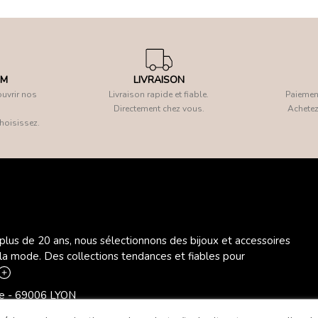
OM
LIVRAISON
uvrir nos
Livraison rapide et fiable.
Paiement
Directement chez vous.
Achetez
hoisissez.
 plus de 20 ans, nous sélectionnons des bijoux et accessoires
 la mode. Des collections tendances et fiables pour
ère - 69006 LYON