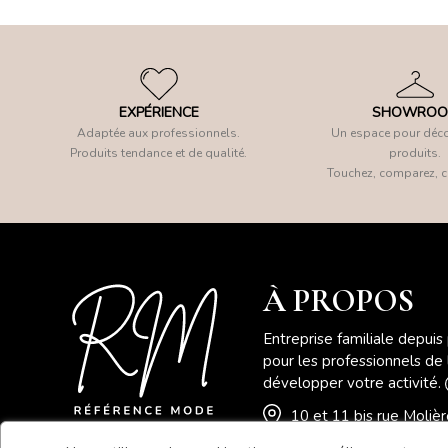
EXPÉRIENCE
SHOWRO
Adaptée aux professionnels.
Un espace pour déco
Produits tendance et de qualité.
produits.
Touchez, comparez, c
À PROPOS
Entreprise familiale depuis
pour les professionnels de
développer votre activité.
10 et 11 bis rue Moli