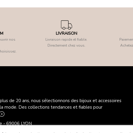
OM
LIVRAISON
uvrir nos
Livraison rapide et fiable.
Paiement
Directement chez vous.
Achetez
hoisissez.
 plus de 20 ans, nous sélectionnons des bijoux et accessoires
 la mode. Des collections tendances et fiables pour
ère - 69006 LYON