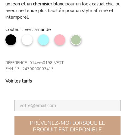
un
jean et un chemisier blanc
pour un look casual chic, ou
avec une tenue plus habillée pour un style affirmé et
intemporel.
Couleur : Vert amande
noir
Blanc
Bleu
Rose
Vert
ciel
clair
amande
RÉFÉRENCE :
014ech0198-VERT
EAN-13 :
2470000003413
Voir les tarifs
PRÉVENEZ-MOI LORSQUE LE
PRODUIT EST DISPONIBLE