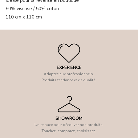
Idéale pour la revente en boutique
50% viscose / 50% coton
110 cm x 110 cm
EXPÉRIENCE
Adaptée aux professionnels.
Produits tendance et de qualité.
SHOWROOM
Un espace pour découvrir nos produits.
Touchez, comparez, choisissez.