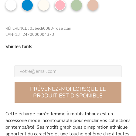
Blanc
bleu
Beige
Rose
Vert
Taupe
jean
clair
amande
clair
RÉFÉRENCE :
036ech0083-rose clair
EAN-13 :
2470000004373
Voir les tarifs
PRÉVENEZ-MOI LORSQUE LE
PRODUIT EST DISPONIBLE
Cette écharpe carrée femme à motifs tribaux est un
accessoire mode incontournable pour enrichir vos collections
printemps/été. Ses motifs graphiques d’inspiration ethnique
apportent du caractère et une touche bohème chic à toutes