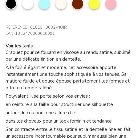
noir
Blanc
Bleu
Beige
Marron
Citron
Rose
ciel
clair
RÉFÉRENCE :
018ECH0002-NOIR
EAN-13 :
2470000010091
Voir les tarifs
Craquez pour ce foulard en viscose au rendu satiné, sublimé
par une délicate finition en dentelle.
À la fois élégant et moderne, cet accessoire apporte
instantanément une touche sophistiquée à vos tenues. Sa
matière fluide et douce épouse parfaitement les formes et
offre un tombé raffiné.
Polyvalent, il se porte selon vos envies :
en ceinture à la taille pour structurer une silhouette
autour du cou pour une allure chic
dans les cheveux pour un look féminin et tendance
Son contraste entre le tissu satiné et la dentelle fine en fait
un accessoire incontournable pour sublimer aussi bien une