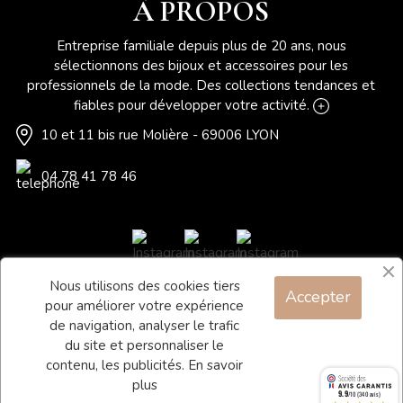
À PROPOS
Entreprise familiale depuis plus de 20 ans, nous
sélectionnons des bijoux et accessoires pour les
professionnels de la mode. Des collections tendances et
fiables pour développer votre activité.
10 et 11 bis rue Molière - 69006 LYON
04 78 41 78 46
Nous utilisons des cookies tiers
Accepter
Blog
pour améliorer votre expérience
Contact
de navigation, analyser le trafic
du site et personnaliser le
Conditions générales de vente
contenu, les publicités.
En savoir
Mentions légales
plus
9.9
/10 (340 avis)