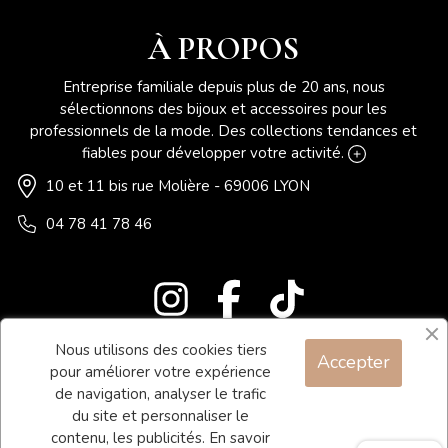
À PROPOS
Entreprise familiale depuis plus de 20 ans, nous
sélectionnons des bijoux et accessoires pour les
professionnels de la mode. Des collections tendances et
fiables pour développer votre activité.
10 et 11 bis rue Molière - 69006 LYON
04 78 41 78 46
Nous utilisons des cookies tiers
Accepter
Blog
pour améliorer votre expérience
Contact
de navigation, analyser le trafic
du site et personnaliser le
Conditions générales de vente
contenu, les publicités.
En savoir
Mentions légales