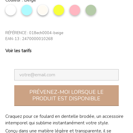
Couleur : Beige
Blanc
Bleu
Beige
Citron
Rose
Vert
ciel
clair
amande
RÉFÉRENCE :
018ech0004-beige
EAN-13 :
2470000010268
Voir les tarifs
PRÉVENEZ-MOI LORSQUE LE
PRODUIT EST DISPONIBLE
Craquez pour ce foulard en dentelle brodée, un accessoire
intemporel qui sublime instantanément votre style.
Conçu dans une matière légère et transparente, il se