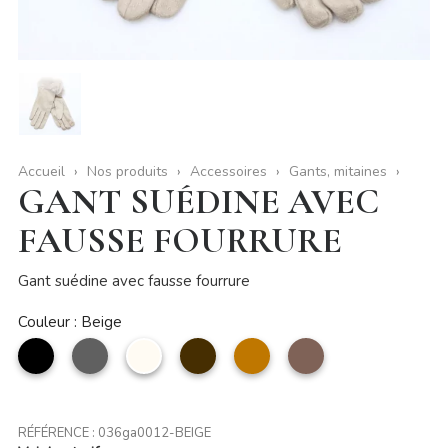
Accueil
Nos produits
Accessoires
Gants, mitaines
GANT SUÉDINE AVEC
FAUSSE FOURRURE
Gant suédine avec fausse fourrure
Couleur : Beige
noir
Gris
Beige
Café
camel
taupe
RÉFÉRENCE :
036ga0012-BEIGE