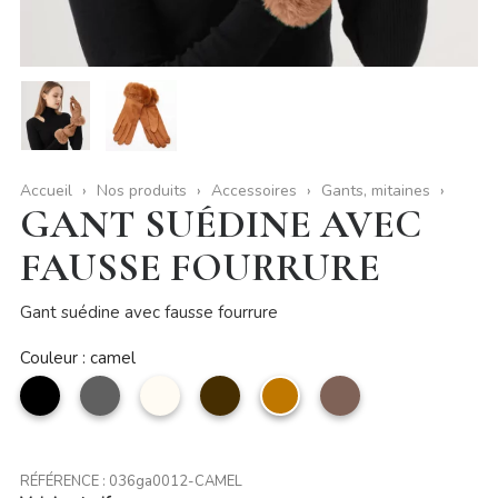
Accueil
Nos produits
Accessoires
Gants, mitaines
GANT SUÉDINE AVEC
FAUSSE FOURRURE
Gant suédine avec fausse fourrure
Couleur : camel
noir
Gris
Beige
Café
camel
taupe
RÉFÉRENCE :
036ga0012-CAMEL