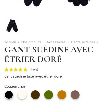
Accueil
Nos produits
Accessoires
Gants, mitaines
GANT SUÉDINE AVEC
ÉTRIER DORÉ
gant suédine luxe avec étrier doré
Couleur : noir
noir
Beige
Café
kaki
camel
taupe
(1 avis)