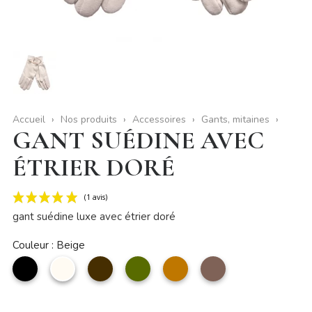
Accueil
Nos produits
Accessoires
Gants, mitaines
GANT SUÉDINE AVEC
ÉTRIER DORÉ
gant suédine luxe avec étrier doré
Couleur : Beige
noir
Beige
Café
kaki
camel
taupe
(1 avis)