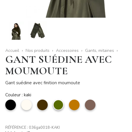
Accueil
Nos produits
Accessoires
Gants, mitaines
GANT SUÉDINE AVEC
MOUMOUTE
Gant suédine avec finition moumoute
Couleur : kaki
noir
Beige
Café
kaki
camel
taupe
RÉFÉRENCE :
036ga0018-KAKI