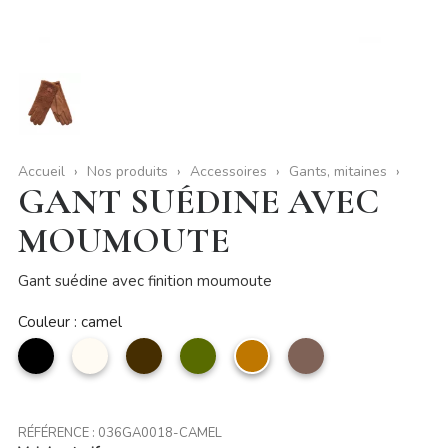
Accueil
Nos produits
Accessoires
Gants, mitaines
GANT SUÉDINE AVEC
MOUMOUTE
Gant suédine avec finition moumoute
Couleur : camel
noir
Beige
Café
kaki
camel
taupe
RÉFÉRENCE :
036GA0018-CAMEL