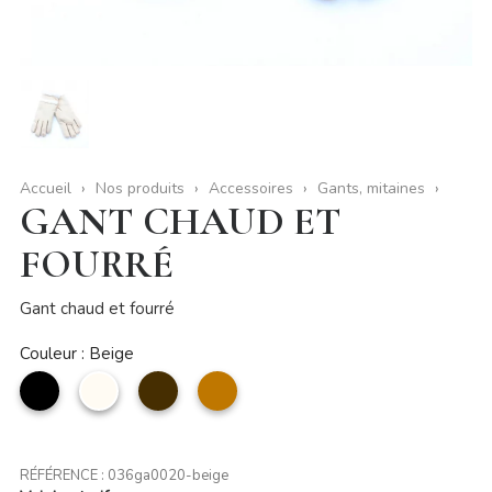
Accueil
Nos produits
Accessoires
Gants, mitaines
GANT CHAUD ET
FOURRÉ
Gant chaud et fourré
Couleur : Beige
noir
Beige
Café
camel
RÉFÉRENCE :
036ga0020-beige