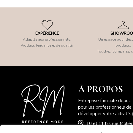
EXPÉRIENCE
SHOWRO
Adaptée aux professionnels.
Un espace pour déco
Produits tendance et de qualité.
produits.
Touchez, comparez, c
À PROPOS
Entreprise familiale depuis
pour les professionnels de
développer votre activité.
10 et 11 bis rue Moli