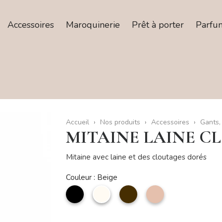
Accessoires
Maroquinerie
Prêt à porter
Parfu
Accueil
Nos produits
Accessoires
Gants,
MITAINE LAINE C
Mitaine avec laine et des cloutages dorés
Couleur : Beige
noir
Beige
Café
Taupe
clair