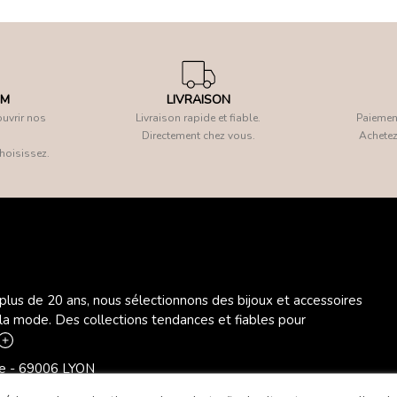
OM
LIVRAISON
uvrir nos
Livraison rapide et fiable.
Paiement
Directement chez vous.
Achetez
hoisissez.
 plus de 20 ans, nous sélectionnons des bijoux et accessoires
 la mode. Des collections tendances et fiables pour
ère - 69006 LYON