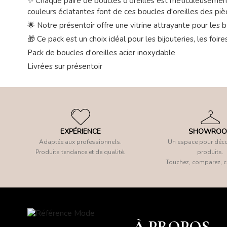
✨ Chaque paire de boucles d'oreilles est méticuleusement f
couleurs éclatantes font de ces boucles d'oreilles des pièc
🌟 Notre présentoir offre une vitrine attrayante pour les 
🎁 Ce pack est un choix idéal pour les bijouteries, les foi
Pack de boucles d'oreilles acier inoxydable
Livrées sur présentoir
EXPÉRIENCE
SHOWRO
Adaptée aux professionnels.
Un espace pour déco
Produits tendance et de qualité.
produits.
Touchez, comparez, c
À PROPOS