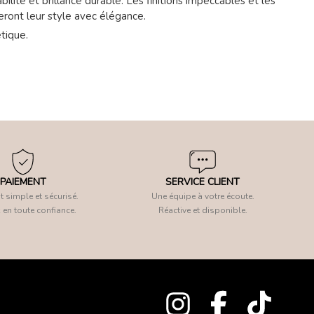
lité et brillance durable. Les finitions impeccables et les
seront leur style avec élégance.
tique.
PAIEMENT
SERVICE CLIENT
 simple et sécurisé.
Une équipe à votre écoute.
 en toute confiance.
Réactive et disponible.