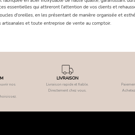
abriquée en acier inoxydable de haute qualité, garantissant durabi
es essentielles qui attireront l'attention de vos clients et rehaus
boucles d'oreilles, en les présentant de manière organisée et esthé
res artisanales et toute entreprise de vente au comptoir.
OM
LIVRAISON
uvrir nos
Livraison rapide et fiable.
Paiement
Directement chez vous.
Achetez
hoisissez.