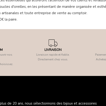
es essentielles qui attireront l'attention de vos clients et rehaus
boucles d'oreilles, en les présentant de manière organisée et esthé
res artisanales et toute entreprise de vente au comptoir.
0€ la paire.
OM
LIVRAISON
uvrir nos
Livraison rapide et fiable.
Paiement
Directement chez vous.
Achetez
hoisissez.
 plus de 20 ans, nous sélectionnons des bijoux et accessoires