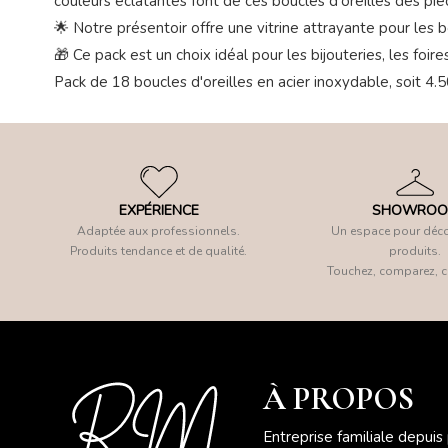
couleurs éclatantes font de ces boucles d'oreilles des pièc
🌟 Notre présentoir offre une vitrine attrayante pour les 
🎁 Ce pack est un choix idéal pour les bijouteries, les foi
Pack de 18 boucles d'oreilles en acier inoxydable, soit 4.5
EXPÉRIENCE
SHOWRO
Adaptée aux professionnels.
Un espace pour déco
Produits tendance et de qualité.
produits.
Touchez, comparez, c
À PROPOS
Entreprise familiale depuis