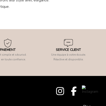
seront leur style avec élégance.
tique.
PAIEMENT
SERVICE CLIENT
 simple et sécurisé.
Une équipe à votre écoute.
 en toute confiance.
Réactive et disponible.