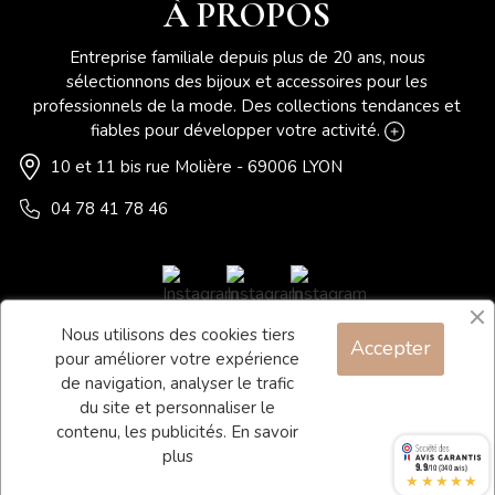
À PROPOS
Entreprise familiale depuis plus de 20 ans, nous
sélectionnons des bijoux et accessoires pour les
professionnels de la mode. Des collections tendances et
fiables pour développer votre activité.
10 et 11 bis rue Molière - 69006 LYON
04 78 41 78 46
Nous utilisons des cookies tiers
Accepter
Blog
pour améliorer votre expérience
Contact
de navigation, analyser le trafic
du site et personnaliser le
Conditions générales de vente
contenu, les publicités.
En savoir
Mentions légales
plus
9.9
/10 (340 avis)
★★★★★