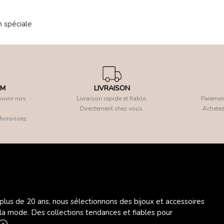
n spéciale
OM
LIVRAISON
uvrir nos
Livraison rapide et fiable.
Paiement
Directement chez vous.
Achetez
hoisissez.
 plus de 20 ans, nous sélectionnons des bijoux et accessoires
 la mode. Des collections tendances et fiables pour