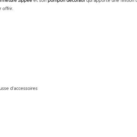
ermeture zippée
et son
pompon décoratif
qui apporte une finition c
offrir.
usse d’accessoires