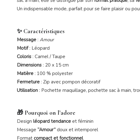
sac à main, elle se distingue par son
format pratique
, sa
f
Un indispensable mode, parfait pour se faire plaisir ou pour 
✨ Caractéristiques
Message
:
Amour
Motif
: Léopard
Coloris
: Camel / Taupe
Dimensions
: 20 x 15 cm
Matière
: 100 % polyester
Fermeture
: Zip avec pompon décoratif
Utilisation
: Pochette maquillage, pochette sac à main, tro
🎁 Pourquoi on l’adore
Design
léopard tendance
et féminin
Message
“Amour”
doux et intemporel
Format
compact et fonctionnel