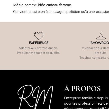
Idéale comme
idée cadeau femme
Convient aussi bien à un usage quotidien qu’à une occasio
EXPÉRIENCE
SHOWRO
Adaptée aux professionnels.
Un espace pour déco
Produits tendance et de qualité.
produits.
Touchez, comparez, c
À PROPOS
Entreprise familiale depuis
pour les professionnels de
développer votre activité.