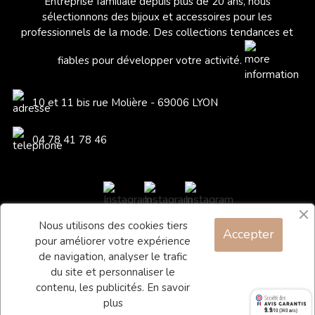
Entreprise familiale depuis plus de 20 ans, nous
sélectionnons des bijoux et accessoires pour les
professionnels de la mode. Des collections tendances et
fiables pour développer votre activité.
10 et 11 bis rue Molière - 69006 LYON
04 78 41 78 46
Nous utilisons des cookies tiers
Accepter
Blog
pour améliorer votre expérience
Contact
de navigation, analyser le trafic
du site et personnaliser le
Conditions générales de vente
contenu, les publicités.
En savoir
Mentions légales
plus
9.9
/10 (340 avis)