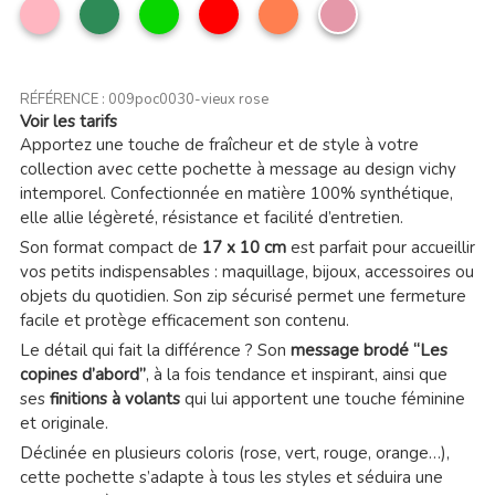
Rose
Vert
Vert
Rouge
Corail
Vieux
clair
mer
rose
RÉFÉRENCE :
009poc0030-vieux rose
Voir les tarifs
Apportez une touche de fraîcheur et de style à votre
collection avec cette pochette à message au design vichy
intemporel. Confectionnée en matière 100% synthétique,
elle allie légèreté, résistance et facilité d’entretien.
Son format compact de
17 x 10 cm
est parfait pour accueillir
vos petits indispensables : maquillage, bijoux, accessoires ou
objets du quotidien. Son zip sécurisé permet une fermeture
facile et protège efficacement son contenu.
Le détail qui fait la différence ? Son
message brodé “Les
copines d’abord”
, à la fois tendance et inspirant, ainsi que
ses
finitions à volants
qui lui apportent une touche féminine
et originale.
Déclinée en plusieurs coloris (rose, vert, rouge, orange…),
cette pochette s’adapte à tous les styles et séduira une