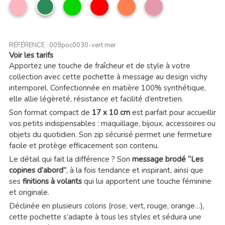
Rose
Vert
Vert
Rouge
Corail
Vieux
clair
mer
rose
RÉFÉRENCE :
009poc0030-vert mer
Voir les tarifs
Apportez une touche de fraîcheur et de style à votre
collection avec cette pochette à message au design vichy
intemporel. Confectionnée en matière 100% synthétique,
elle allie légèreté, résistance et facilité d’entretien.
Son format compact de
17 x 10 cm
est parfait pour accueillir
vos petits indispensables : maquillage, bijoux, accessoires ou
objets du quotidien. Son zip sécurisé permet une fermeture
facile et protège efficacement son contenu.
Le détail qui fait la différence ? Son
message brodé “Les
copines d’abord”
, à la fois tendance et inspirant, ainsi que
ses
finitions à volants
qui lui apportent une touche féminine
et originale.
Déclinée en plusieurs coloris (rose, vert, rouge, orange…),
cette pochette s’adapte à tous les styles et séduira une