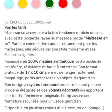
Bleu
Moutarde
Rose
Vert
Rouge
Vieux
ciel
clair
foncé
rose
RÉFÉRENCE :
009poc0031-vert
Voir les tarifs
Misez sur un accessoire à la fois tendance et plein de sens
avec cette pochette rayée au message brodé
“Maîtresse en
or”
. Parfaite comme idée cadeau, notamment pour les
maîtresses, elle séduira par son style moderne et ses
finitions soignées.
Fabriquée en
100% matière synthétique
, cette pochette
est légère, résistante et facile à entretenir. Son format
pratique de
17 x 10 cm
permet de ranger facilement
maquillage, petits accessoires ou objets du quotidien.
Son design à
rayures intemporelles
est rehaussé par une
broderie élégante et des
volants décoratifs
qui apportent
une touche féminine et originale. Le zip assure une
fermeture sécurisée pour un usage quotidien.
Disponible en plusieurs coloris (bleu, rose, rouge, orange…),