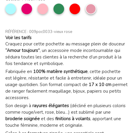
Bleu
Magenta
Rose
Vert
Rouge
Vieux
ciel
clair
mer
rose
RÉFÉRENCE :
009poc0033-vieux rose
Voir les tarifs
Craquez pour cette pochette au message plein de douceur
“Amour toujours”
, un accessoire mode incontournable qui
séduira toutes les clientes à la recherche d’un produit à la
fois tendance et symbolique.
Fabriquée en
100% matière synthétique
, cette pochette
est légère, résistante et facile à entretenir, idéale pour un
usage quotidien. Son format compact de
17 x 10 cm
permet
de ranger facilement maquillage, bijoux, papiers ou petits
accessoires.
Son design à
rayures élégantes
(décliné en plusieurs coloris
comme rouge/vert, rose, bleu…) est sublimé par une
broderie soignée
et des
finitions à volants
, apportant une
touche féminine, moderne et originale.