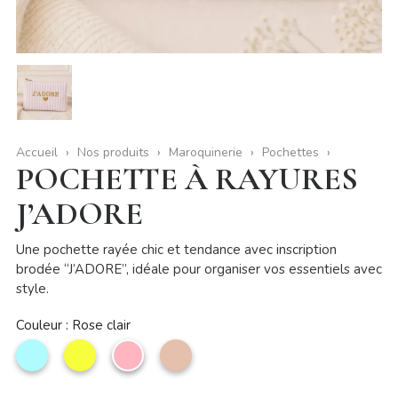
Accueil
Nos produits
Maroquinerie
Pochettes
POCHETTE À RAYURES
J’ADORE
Une pochette rayée chic et tendance avec inscription
brodée “J’ADORE”, idéale pour organiser vos essentiels avec
style.
Couleur : Rose clair
Bleu
Citron
Rose
Taupe
ciel
clair
clair