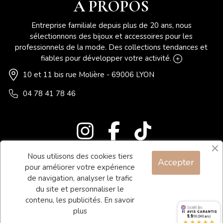
À PROPOS
Entreprise familiale depuis plus de 20 ans, nous
sélectionnons des bijoux et accessoires pour les
professionnels de la mode. Des collections tendances et
fiables pour développer votre activité.
10 et 11 bis rue Molière - 69006 LYON
04 78 41 78 46
Nous utilisons des cookies tiers
Accepter
Blog
pour améliorer votre expérience
Contact
de navigation, analyser le trafic
du site et personnaliser le
Conditions générales de vente
contenu, les publicités.
En savoir
Mentions légales
plus
9.9
/10 (340 avis)
★★★★★