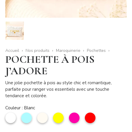
Accueil
Nos produits
Maroquinerie
Pochettes
POCHETTE À POIS
J’ADORE
Une jolie pochette à pois au style chic et romantique,
parfaite pour ranger vos essentiels avec une touche
tendance et colorée.
Couleur : Blanc
Blanc
Bleu
Beige
Jaune
Rose
Rouge
ciel
profond