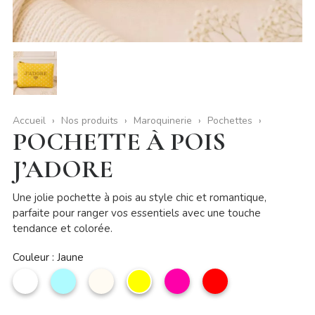
Accueil
Nos produits
Maroquinerie
Pochettes
POCHETTE À POIS
J’ADORE
Une jolie pochette à pois au style chic et romantique,
parfaite pour ranger vos essentiels avec une touche
tendance et colorée.
Couleur : Jaune
Blanc
Bleu
Beige
Jaune
Rose
Rouge
ciel
profond