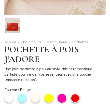
Accueil
Nos produits
Maroquinerie
Pochettes
POCHETTE À POIS
J’ADORE
Une jolie pochette à pois au style chic et romantique,
parfaite pour ranger vos essentiels avec une touche
tendance et colorée.
Couleur : Rouge
Blanc
Bleu
Beige
Jaune
Rose
Rouge
ciel
profond