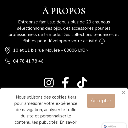
À PROPOS
Entreprise familiale depuis plus de 20 ans, nous
sélectionnons des bijoux et accessoires pour les
professionnels de la mode. Des collections tendances et
fiables pour développer votre activité.
10 et 11 bis rue Molière - 69006 LYON
04 78 41 78 46
Nous utilisons des cookies tiers
Accepter
Blog
pour améliorer votre expérience
Contact
de navigation, analyser le trafic
du site et personnaliser le
Conditions générales de vente
contenu, les publicités.
En savoir
Mentions légales