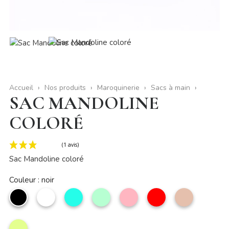
Accueil
Nos produits
Maroquinerie
Sacs à main
SAC MANDOLINE
COLORÉ
Sac Mandoline coloré
Couleur : noir
noir
Blanc
Turquoise
Aqua
Rose
Rouge
Taupe
clair
clair
(1 avis)
ANIS