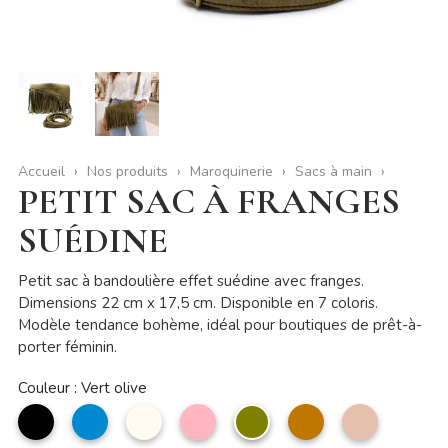
Accueil
Nos produits
Maroquinerie
Sacs à main
PETIT SAC À FRANGES
SUÉDINE
Petit sac à bandoulière effet suédine avec franges.
Dimensions 22 cm x 17,5 cm. Disponible en 7 coloris.
Modèle tendance bohème, idéal pour boutiques de prêt-à-
porter féminin.
Couleur : Vert olive
noir
bleu
Beige
Rose
Vert
camel
Taupe
jean
clair
olive
clair