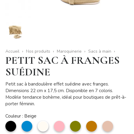
Accueil
Nos produits
Maroquinerie
Sacs à main
PETIT SAC À FRANGES
SUÉDINE
Petit sac à bandoulière effet suédine avec franges.
Dimensions 22 cm x 17,5 cm. Disponible en 7 coloris.
Modèle tendance bohème, idéal pour boutiques de prêt-à-
porter féminin.
Couleur : Beige
noir
bleu
Beige
Rose
Vert
camel
Taupe
jean
clair
olive
clair