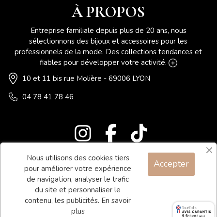
À PROPOS
Entreprise familiale depuis plus de 20 ans, nous
sélectionnons des bijoux et accessoires pour les
professionnels de la mode. Des collections tendances et
fiables pour développer votre activité.
10 et 11 bis rue Molière - 69006 LYON
04 78 41 78 46
Nous utilisons des cookies tiers
Accepter
Blog
pour améliorer votre expérience
Contact
de navigation, analyser le trafic
du site et personnaliser le
Conditions générales de vente
contenu, les publicités.
En savoir
Mentions légales
plus
9.9
/10 (340 avis)