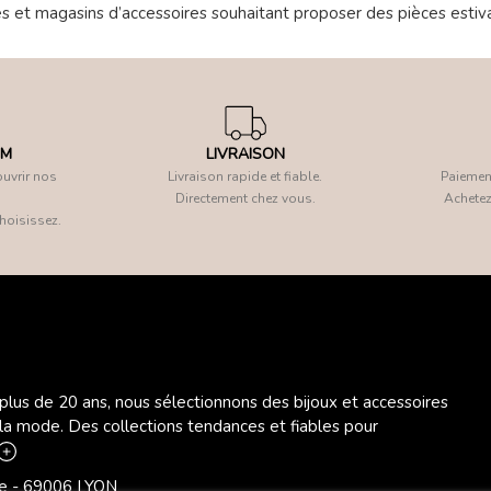
es et magasins d’accessoires souhaitant proposer des pièces estiva
OM
LIVRAISON
uvrir nos
Livraison rapide et fiable.
Paiement
Directement chez vous.
Achetez
hoisissez.
 plus de 20 ans, nous sélectionnons des bijoux et accessoires
 la mode. Des collections tendances et fiables pour
ère - 69006 LYON