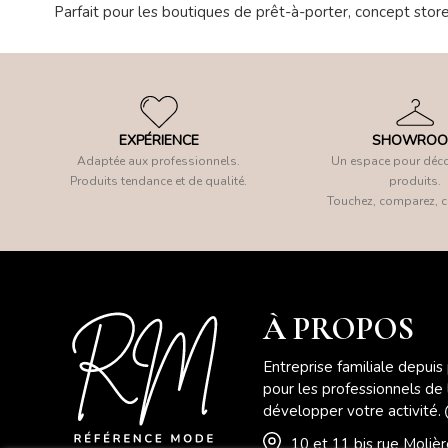
Parfait pour les boutiques de prêt-à-porter, concept stor
EXPÉRIENCE
SHOWRO
Adaptée aux professionnels.
Un espace pour déco
Produits tendance et de qualité.
produits.
Touchez, comparez, c
À PROPOS
Entreprise familiale depuis
pour les professionnels de
développer votre activité.
10 et 11 bis rue Moli