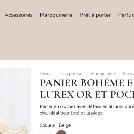
Accessoires
Maroquinerie
Prêt à porter
Parfu
Accueil
Nos produits
Maroquinerie
Sacs 
PANIER BOHÈME E
LUREX OR ET PO
Panier en crochet avec détails en fil lurex do
chic, idéal pour l’été et la plage.
Couleur : Beige
Beige
taupe