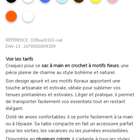
ciel
clair
Orange
Multicolor
RÉFÉRENCE :
038sac0102-ciel
EAN-13 :
2470000009309
Voir les tarifs
Craquez pour ce
sac à main en crochet à motifs fleurs
, une
pièce pleine de charme au style bohème et naturel.
Son design ajouré et ses motifs floraux apportent une
touche artisanale et estivale, idéale pour sublimer vos
tenues printanières et estivales. Léger et pratique, il permet
de transporter facilement vos essentiels tout en restant
élégant.
Doté de anses confortables, il se porte facilement à la main
ou à l’épaule. Sa taille compacte en fait un accessoire parfait
pour les sorties, les vacances ou les journées ensoleillées.
Disponible en
plusieurs coloris
, il s’adapte à tous les styles.