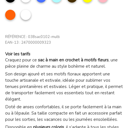
ciel
clair
Orange
Multicolor
RÉFÉRENCE :
038sac0102-multi
EAN-13 :
2470000009323
Voir les tarifs
Craquez pour ce
sac à main en crochet à motifs fleurs
, une
pièce pleine de charme au style bohème et naturel.
Son design ajouré et ses motifs floraux apportent une
touche artisanale et estivale, idéale pour sublimer vos
tenues printanières et estivales. Léger et pratique, il permet
de transporter facilement vos essentiels tout en restant
élégant.
Doté de anses confortables, il se porte facilement à la main
ou à l’épaule. Sa taille compacte en fait un accessoire parfait
pour les sorties, les vacances ou les journées ensoleillées.
Disponible en
plusieurs coloris
, il s’adapte à tous les styles.