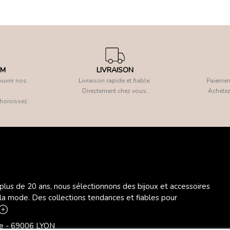
OM
LIVRAISON
uvrir nos
Livraison rapide et fiable.
Paiement
Directement chez vous.
Achetez
hoisissez.
 plus de 20 ans, nous sélectionnons des bijoux et accessoires
 la mode. Des collections tendances et fiables pour
ère - 69006 LYON