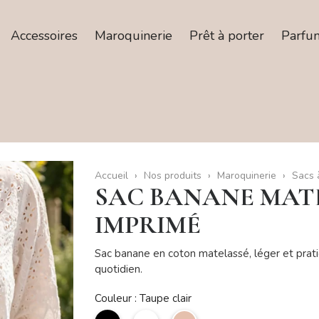
Accessoires
Maroquinerie
Prêt à porter
Parfu
Accueil
Nos produits
Maroquinerie
Sacs 
SAC BANANE MATE
IMPRIMÉ
Sac banane en coton matelassé, léger et prat
quotidien.
Couleur : Taupe clair
noir
Blanc
Taupe