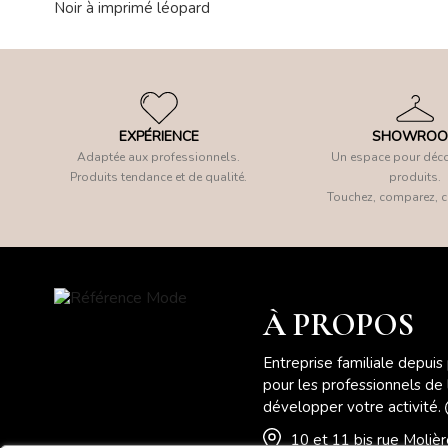
Noir à imprimé léopard
EXPÉRIENCE
SHOWRO
Adaptée aux professionnels.
Un espace pour déco
Produits tendance et de qualité.
produits.
Touchez, comparez, c
À PROPOS
Entreprise familiale depuis
pour les professionnels de
développer votre activité.
10 et 11 bis rue Moli