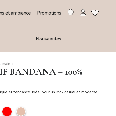
ms et ambiance
Promotions
Nouveautés
à main
F BANDANA – 100%
ique et tendance. Idéal pour un look casual et moderne.
lanc
Rouge
Taupe
e
clair