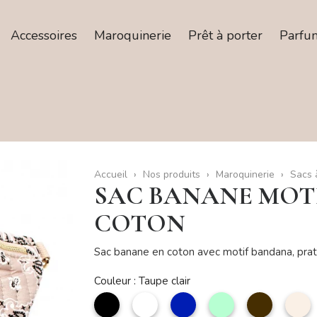
Accessoires
Maroquinerie
Prêt à porter
Parfu
Accueil
Nos produits
Maroquinerie
Sacs 
SAC BANANE MOTI
COTON
Sac banane en coton avec motif bandana, prat
Couleur : Taupe clair
noir
Blanc
marine
Aqua
Café
B
d