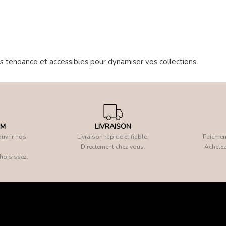
s tendance et accessibles pour dynamiser vos collections.
OM
LIVRAISON
uvrir nos
Livraison rapide et fiable.
Paiement
Directement chez vous.
Achetez
hoisissez.