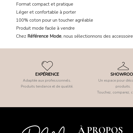
Format compact et pratique
Léger et confortable à porter
100% coton pour un toucher agréable
Produit mode facile à vendre
Chez
Référence Mode
, nous sélectionnons des accessoire
EXPÉRIENCE
SHOWRO
Adaptée aux professionnels.
Un espace pour déco
Produits tendance et de qualité.
produits.
Touchez, comparez, c
À PROPOS