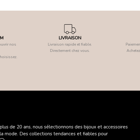
OM
LIVRAISON
uvrir nos
Livraison rapide et fiable.
Paiement
Directement chez vous.
Achetez
hoisissez.
 plus de 20 ans, nous sélectionnons des bijoux et accessoires
 la mode. Des collections tendances et fiables pour