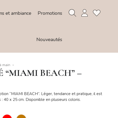
ms et ambiance
Promotions
Nouveautés
à main
 “MIAMI BEACH” –
iption “MIAMI BEACH”. Léger, tendance et pratique, il est
s : 40 x 25 cm. Disponible en plusieurs coloris.
ert
Rouge
camel