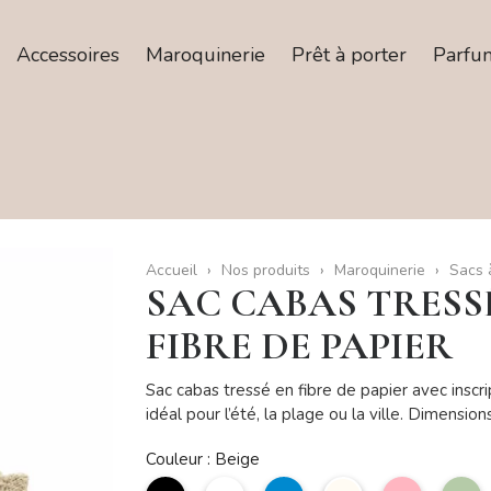
Accessoires
Maroquinerie
Prêt à porter
Parfu
Accueil
Nos produits
Maroquinerie
Sacs 
SAC CABAS TRESSÉ
FIBRE DE PAPIER
Sac cabas tressé en fibre de papier avec inscr
idéal pour l’été, la plage ou la ville. Dimension
Couleur : Beige
noir
Blanc
bleu
Beige
Rose
V