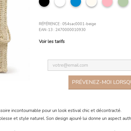
jean
clair
a
RÉFÉRENCE :
054sac0001-beige
EAN-13 :
2470000010930
Voir les tarifs
PRÉVENEZ-MOI LORSQU
essoire incontournable pour un look estival chic et décontracté.
ouplesse et style naturel. Son design ajouré lui donne un aspect a