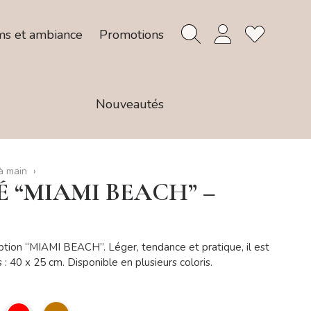
ms et ambiance
Promotions
Nouveautés
à main
 “MIAMI BEACH” –
iption “MIAMI BEACH”. Léger, tendance et pratique, il est
s : 40 x 25 cm. Disponible en plusieurs coloris.
ert
Rouge
camel