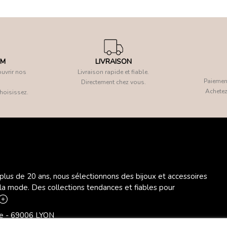
OM
LIVRAISON
uvrir nos
Livraison rapide et fiable.
Paiement
Directement chez vous.
Achetez
hoisissez.
 plus de 20 ans, nous sélectionnons des bijoux et accessoires
 la mode. Des collections tendances et fiables pour
ère - 69006 LYON