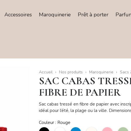
Accessoires
Maroquinerie
Prêt à porter
Parfu
Accueil
Nos produits
Maroquinerie
Sacs 
SAC CABAS TRESSÉ
FIBRE DE PAPIER
Sac cabas tressé en fibre de papier avec inscr
idéal pour l’été, la plage ou la ville. Dimension
Couleur : Rouge
noir
Blanc
bleu
Beige
Rose
V