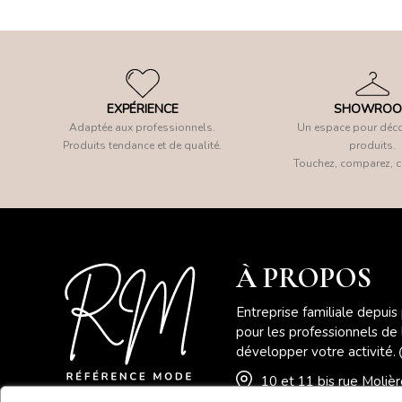
EXPÉRIENCE
SHOWRO
Adaptée aux professionnels.
Un espace pour déco
Produits tendance et de qualité.
produits.
Touchez, comparez, c
À PROPOS
Entreprise familiale depuis
pour les professionnels de
développer votre activité.
10 et 11 bis rue Moli