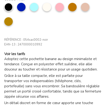
noir
marine
Bleu
Beige
Rose
camel
Taupe
ciel
clair
clair
marron
clair
RÉFÉRENCE :
054sac0002-noir
EAN-13 :
2470000010992
Voir les tarifs
Adoptez cette pochette banane au design minimaliste et
tendance. Conçue en polyester effet suédine, elle allie
douceur au toucher et résistance pour un usage quotidien.
Grâce à sa taille compacte, elle est parfaite pour
transporter vos indispensables (téléphone, clés,
portefeuille) sans vous encombrer. Sa bandoulière réglable
permet un porté croisé confortable, tandis que sa fermeture
zippée sécurise vos affaires.
Un détail discret en forme de cœur apporte une touche